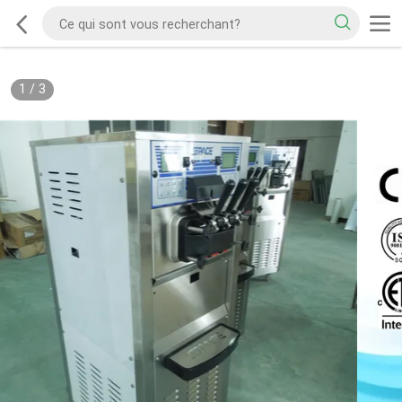
1
/
3