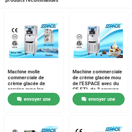
Machine molle
Machine commerciale
commerciale de
de crème glacée mou
crème glacée de
de l'ESPACE avec du
service avec les
CE ETL de 3 saveurs
Accueil
systèmes de
approuvé
envoyer une
envoyer une
réfrigération
indépendants
demande
demande
A propos de nous
Contacts