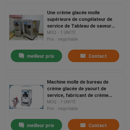
Une crème glacée molle
supérieure de congélateur de
service de Tableau de saveur
faisant la technologie de l'Italie
MOQ：1 UNITÉ
de machine
Prix：negotiable
meilleur prix
Contact
Machine molle de bureau de
crème glacée de yaourt de
service, fabricant de crème
glacée de yaourt de 3 saveurs
MOQ：1 UNITÉ
Prix：negotiable
meilleur prix
Contact