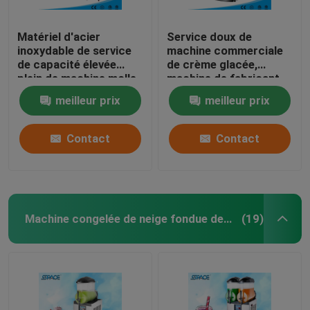
Matériel d'acier
Service doux de
inoxydable de service
machine commerciale
de capacité élevée
de crème glacée,
plein de machine molle
machine de fabricant
commerciale de crème
de crème glacée pour
meilleur prix
meilleur prix
glacée
des affaires
Contact
Contact
Machine congelée de neige fondue de boissons
(19)