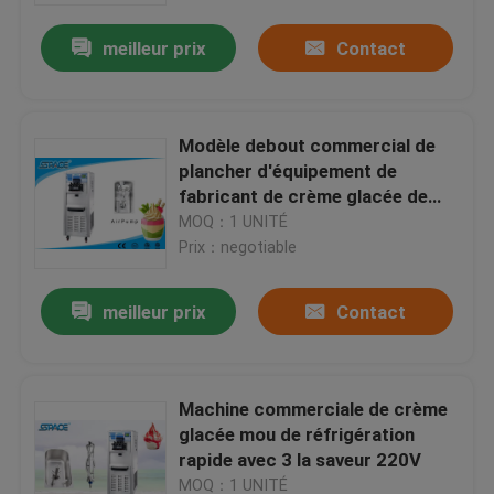
meilleur prix
Contact
Modèle debout commercial de
plancher d'équipement de
fabricant de crème glacée de
yaourt de capacité élevée
MOQ：1 UNITÉ
Prix：negotiable
meilleur prix
Contact
Maison
Machine commerciale de crème
Produits
glacée mou de réfrigération
rapide avec 3 la saveur 220V
Au sujet de nous
MOQ：1 UNITÉ