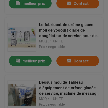
meilleur prix
Contact
Le fabricant de crème glacée
mou de yogourt glacé de
congélateur de service pour des
barres/cafés/dessert fait des
MOQ：1 UNITÉ
emplettes
Prix：negotiable
meilleur prix
Contact
Dessus mou de Tableau
d'équipement de crème glacée
de service, machine de message
publicitaire de fabricant de
MOQ：1 UNITÉ
crème glacée
Prix：negotiable