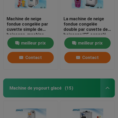
Machine de neige
La machine de neige
fondue congelée par
fondue congelée
cuvette simple de
double par cuvette de
boissons, machine
boissons/CE congelé
professionnelle de
de machine de jus a
meilleur prix
meilleur prix
fabricant de Slushie
approuvé
Contact
Contact
Machine de yogourt glacé
(15)