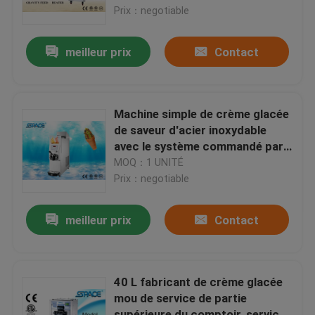
Prix：negotiable
Visite d'usine
meilleur prix
Contact
Contrôle de qualité
Machine simple de crème glacée
Contactez-nous
de saveur d'acier inoxydable
avec le système commandé par
ordinateur de Mico
MOQ：1 UNITÉ
nouvelles
Prix：negotiable
Demandez une citation
meilleur prix
Contact
Machine molle de crème glacée de service
40 L fabricant de crème glacée
mou de service de partie
machine de crème glacée de dessus de table
supérieure du comptoir, service