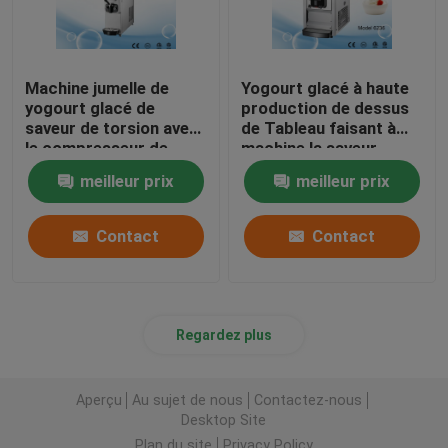
Machine jumelle de
Yogourt glacé à haute
yogourt glacé de
production de dessus
saveur de torsion avec
de Tableau faisant à
le compresseur de
machine la saveur
l'Italie 12 litres de
simple avec la
meilleur prix
meilleur prix
capacité
préréfrigération
Contact
Contact
Regardez plus
Aperçu
Au sujet de nous
Contactez-nous
Desktop Site
Plan du site
Privacy Policy