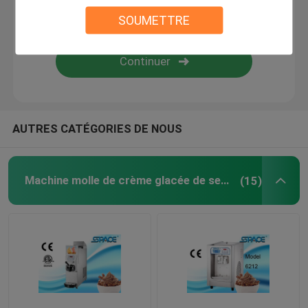
SOUMETTRE
Machine simple de crème glacée de saveur
Machine de crème glacée de trois saveurs
Congélateur mou de service
AUTRES CATÉGORIES DE NOUS
Machine congelée de Granita
Machine molle de crème glacée de service
(15)
machine congelée de boissons
Machine de distributeur de jus