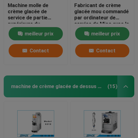
Machine molle de
Fabricant de crème
crème glacée de
glacée mou commandé
service de partie
par ordinateur de
supérieure du
service de Mico avec le
comptoir, mini machine
compresseur de l'Italie
meilleur prix
meilleur prix
de fabricant de crème
glacée de saveur
simple
Contact
Contact
machine de crème glacée de dessus de table
(15)