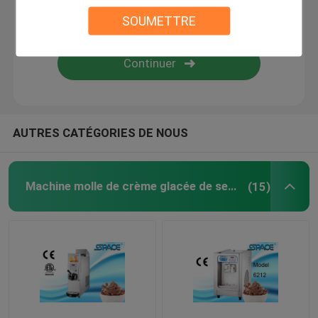
SOUMETTRE
Machine simple de crème glacée de saveur
Machine de crème glacée de trois saveurs
Congélateur mou de service
AUTRES CATÉGORIES DE NOUS
Machine congelée de Granita
Machine molle de crème glacée de service
(15)
machine congelée de boissons
Machine de distributeur de jus