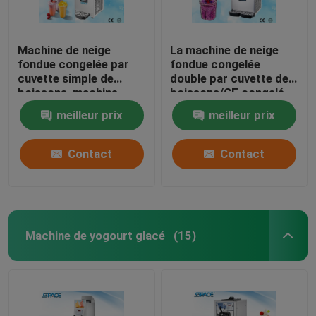
Machine de neige
La machine de neige
fondue congelée par
fondue congelée
cuvette simple de
double par cuvette de
boissons, machine
boissons/CE congelé
professionnelle de
de machine de jus a
meilleur prix
meilleur prix
fabricant de Slushie
approuvé
Contact
Contact
Machine de yogourt glacé
(15)