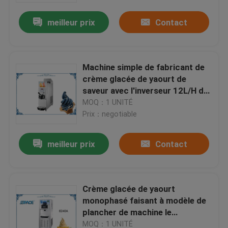
meilleur prix
Contact
Machine simple de fabricant de
crème glacée de yaourt de
saveur avec l'inverseur 12L/H de
fréquence
MOQ：1 UNITÉ
Prix：negotiable
meilleur prix
Contact
Maison
Crème glacée de yaourt
Produits
monophasé faisant à modèle de
plancher de machine le
dépassement élevé
Au sujet de nous
MOQ：1 UNITÉ