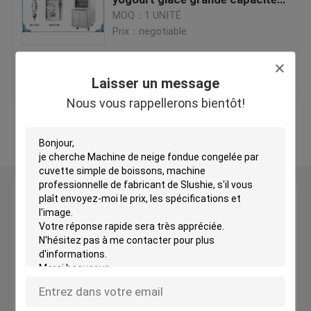
ETL Etats-Unis standard
MOQ：1 UNITÉ
Prix：negotiable
machine commerciale de crème glacée
meilleur prix
Contact
Machine congelée de neige fondue de boissons
Laisser un message
Nous vous rappellerons bientôt!
Machine de yogourt glacé
Regardez plus
Machine de crème glacée de yaourt
Laisser un message
machine molle de yogourt glacé de service
Nous vous rappellerons bientôt!
Crème glacée faisant la machine
Fabricant de crème glacée commercial