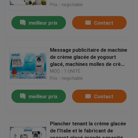
Prix：negotiable
Visite d'usine
meilleur prix
Contact
Contrôle de qualité
Message publicitaire de machine
Contactez-nous
de crème glacée de yogourt
glacé, machines molles de crème
glacée de service de restaurant
MOQ：1 UNITÉ
nouvelles
Prix：negotiable
Demandez une citation
meilleur prix
Contact
Machine molle de crème glacée de service
Plancher tenant la crème glacée
de l'Italie et le fabricant de
machine de crème glacée de dessus de table
yogourt glacé grande capacité