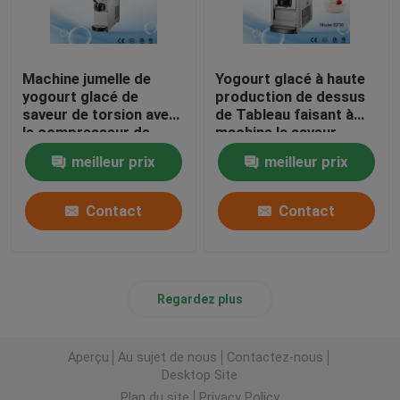
Machine jumelle de
Yogourt glacé à haute
yogourt glacé de
production de dessus
saveur de torsion avec
de Tableau faisant à
le compresseur de
machine la saveur
l'Italie 12 litres de
simple avec la
meilleur prix
meilleur prix
capacité
préréfrigération
Contact
Contact
Regardez plus
Aperçu
Au sujet de nous
Contactez-nous
Desktop Site
Plan du site
Privacy Policy