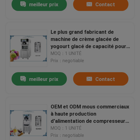
meilleur prix
Contact
Le plus grand fabricant de
machine de crème glacée de
yogourt glacé de capacité pour
le magasin de yaourt de service
MOQ：1 UNITÉ
d'individu
Prix：negotiable
meilleur prix
Contact
OEM et ODM mous commerciaux
à haute production
d'alimentation de compresseur
de fabricant de crème glacée de
MOQ：1 UNITÉ
yaourt
Prix：negotiable