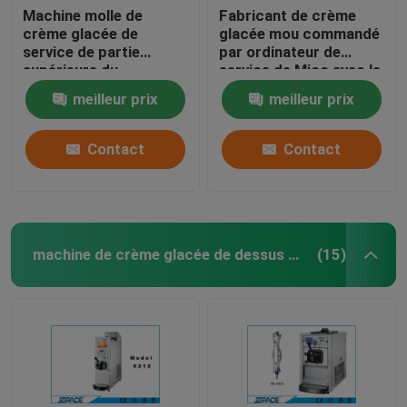
Machine molle de
Fabricant de crème
crème glacée de
glacée mou commandé
service de partie
par ordinateur de
supérieure du
service de Mico avec le
comptoir, mini machine
compresseur de l'Italie
meilleur prix
meilleur prix
de fabricant de crème
glacée de saveur
simple
Contact
Contact
machine de crème glacée de dessus de table
(15)