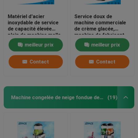
Matériel d'acier
Service doux de
inoxydable de service
machine commerciale
de capacité élevée
de crème glacée,
plein de machine molle
machine de fabricant
commerciale de crème
de crème glacée pour
meilleur prix
meilleur prix
glacée
des affaires
Contact
Contact
Machine congelée de neige fondue de boissons
(19)