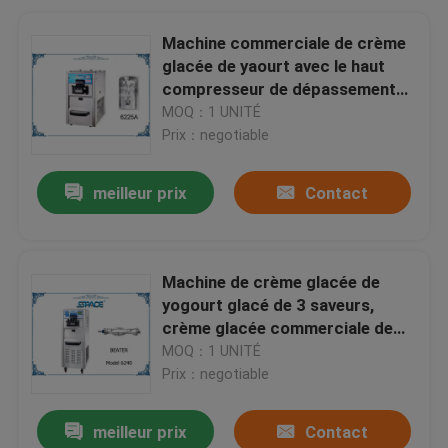
Machine commerciale de crème
glacée de yaourt avec le haut
compresseur de dépassement
alimentant 6225A
MOQ：1 UNITÉ
Prix：negotiable
meilleur prix
Contact
Machine de crème glacée de
yogourt glacé de 3 saveurs,
crème glacée commerciale de
yaourt faisant la machine
MOQ：1 UNITÉ
Prix：negotiable
meilleur prix
Contact