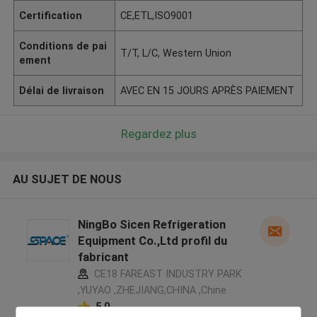
Certification
CE,ETL,ISO9001
Conditions de pai
T/T, L/C, Western Union
ement
Délai de livraison
AVEC EN 15 JOURS APRÈS PAIEMENT
Regardez plus
AU SUJET DE NOUS
NingBo Sicen Refrigeration
Equipment Co.,Ltd profil du
fabricant
CE18 FAREAST INDUSTRY PARK
,YUYAO ,ZHEJIANG,CHINA ,Chine
5.0