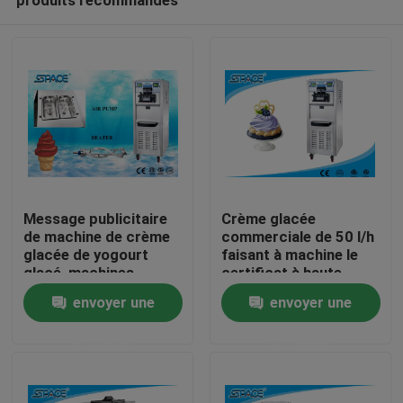
Message publicitaire
Crème glacée
de machine de crème
commerciale de 50 l/h
glacée de yogourt
faisant à machine le
glacé, machines
certificat à haute
Maison
molles de crème
production de la CE
envoyer une
envoyer une
glacée de service de
ETL
restaurant
demande
demande
Produits
Au sujet de nous