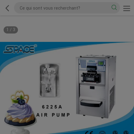
1
/
3