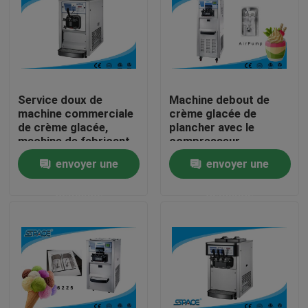
Visite d'usine
Contrôle de qualité
Service doux de
Machine debout de
machine commerciale
crème glacée de
Contactez-nous
de crème glacée,
plancher avec le
machine de fabricant
compresseur,
de crème glacée pour
fabricant de crème
envoyer une
envoyer une
des affaires
glacée de restaurant
nouvelles
demande
demande
Demandez une citation
Machine molle de crème glacée de service
machine de crème glacée de dessus de table