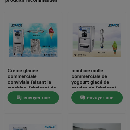
Crème glacée
machine molle
commerciale
commerciale de
conviviale faisant la
yogourt glacé de
machine, fabricant de
service de fabricant
Maison
crème glacée mou de
de crème glacée 220V
envoyer une
envoyer une
service
avec une saveur
demande
demande
Produits
Au sujet de nous