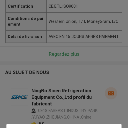
Certification
CE,ETL,ISO9001
Conditions de pai
Western Union, T/T, MoneyGram, L/C
ement
Délai de livraison
AVEC EN 15 JOURS APRÈS PAIEMENT
Regardez plus
AU SUJET DE NOUS
NingBo Sicen Refrigeration
Equipment Co.,Ltd profil du
fabricant
CE18 FAREAST INDUSTRY PARK
,YUYAO ,ZHEJIANG,CHINA ,Chine
5.0