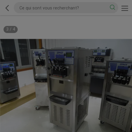
3
/
4