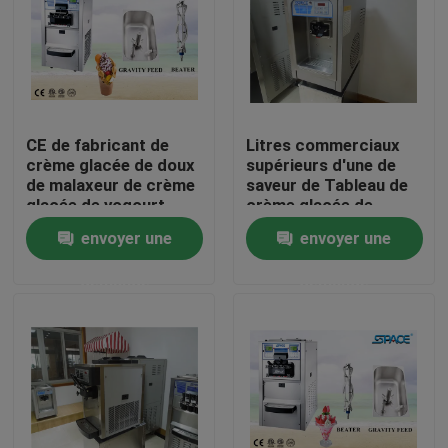
Visite d'usine
Contrôle de qualité
CE de fabricant de
Litres commerciaux
crème glacée de doux
supérieurs d'une de
Contactez-nous
de malaxeur de crème
saveur de Tableau de
glacée de yogourt
crème glacée de
glacé de fruit
fabricant technologie
envoyer une
envoyer une
approuvé
18 de l'Italie/heure
nouvelles
demande
demande
Demandez une citation
Machine molle de crème glacée de service
machine de crème glacée de dessus de table