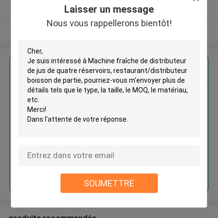
Fournisseur vérifié
Laisser un message
Nous vous rappellerons bientôt!
Regardez plus
Machine fraîche de distributeur
de jus de quatre réservoirs,
restaurant/distributeur boisson
de partie
Continuer
SOUMETTRE
produits recommandés