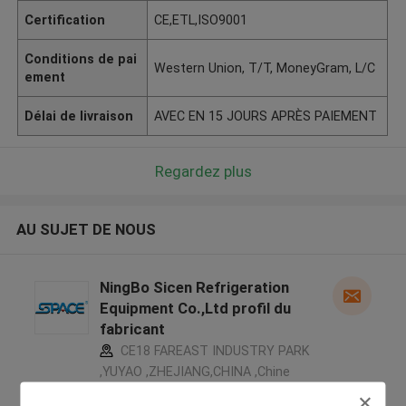
Certification
CE,ETL,ISO9001
Conditions de pai
Western Union, T/T, MoneyGram, L/C
ement
Délai de livraison
AVEC EN 15 JOURS APRÈS PAIEMENT
Regardez plus
AU SUJET DE NOUS
NingBo Sicen Refrigeration
Equipment Co.,Ltd profil du
fabricant
CE18 FAREAST INDUSTRY PARK
,YUYAO ,ZHEJIANG,CHINA ,Chine
5.0