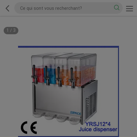
1
/
3