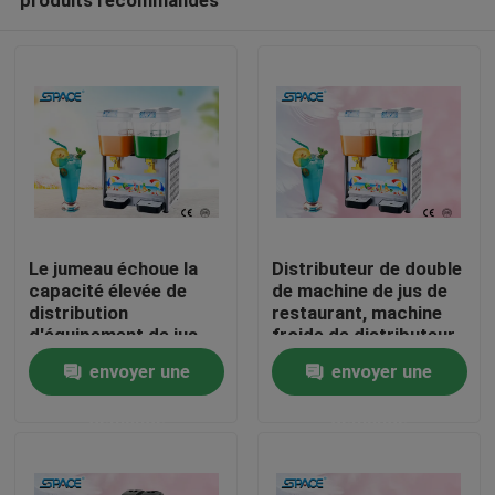
Le jumeau échoue la
Distributeur de double
capacité élevée de
de machine de jus de
distribution
restaurant, machine
d'équipement de jus
froide de distributeur
Accueil
chaud et froid
de boisson de fruit
envoyer une
envoyer une
demande
demande
A propos de nous
Contacts