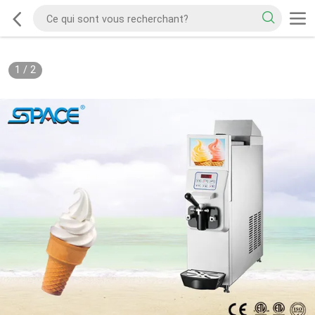
1
/
2