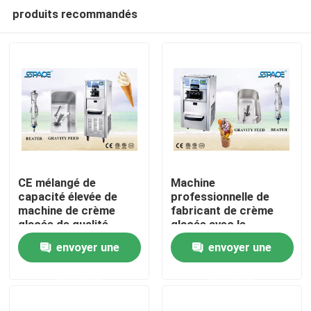
produits recommandés
CE mélangé de
Machine
capacité élevée de
professionnelle de
machine de crème
fabricant de crème
Accueil
glacée de qualité
glacée avec le
marchande de 2+1
système commandé
envoyer une
envoyer une
saveurs approuvé
par ordinateur de
A propos de nous
Mico
demande
demande
Contacts